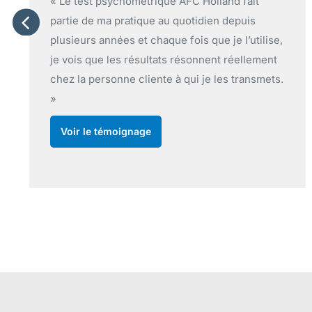
it
« Un outil simple, complet et efficace que 
s
recommande sans hésitation pour tout
tilise,
professionnel de l’orientation qui souhaite
lement
favoriser la connaissance de soi et
nsmets.
l’exploration des domaines professionnels
auprès de ses clients par le biais de la
typologie de Holland. »
Voir le témoignage