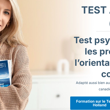
TEST
Test ps
les p
l’orient
c
Adapté aussi bien aux
canadi
Formation sur le T
Holland