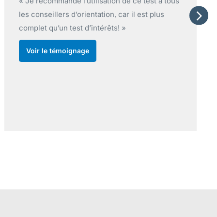
us
« Les résultats au test nous permettent de bâtir
une relation de confiance et de crédibilité
avec la clientèle. Mes participants aiment avoir
des résultats concrets et le langage utilisé
dans le questionnaire et le contenu du rapport
est concret et commun. »
Voir le témoignage