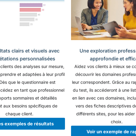
tats clairs et visuels avec
Une exploration profess
rétations personnalisées
approfondie et effi
 clients des analyses sur mesure,
Aidez vos clients à mieux se co
prendre et adaptées à leur profil
découvrir les domaines profess
Dès que le questionnaire est
leur correspondent. Grâce au rap
cédez en tant que professionnel
du test, ils accéderont à une lis
pports sommaires et détaillés
en lien avec ces domaines, inclu
t aux besoins spécifiques de
vers des fiches descriptives d
chaque client.
différents sites, pour les aider 
choix.
es exemples de résultats
Voir un exemple de ra